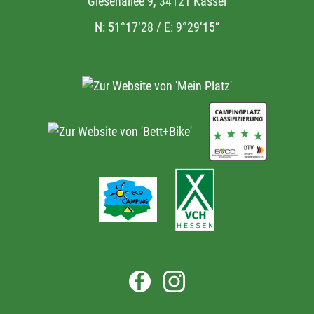
Giesenallee 9, 34121 Kassel
N: 51°17‘28 / E: 9°29‘15“